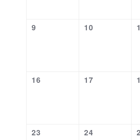
0
0
9
10
Veranstaltungen,
Veranstaltun
0
0
16
17
Veranstaltungen,
Veranstaltun
0
0
23
24