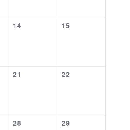
0
0
14
15
ltungen,
Veranstaltungen,
Veranstaltungen,
0
0
21
22
ltungen,
Veranstaltungen,
Veranstaltungen,
0
0
28
29