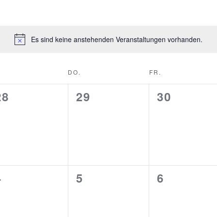
Es sind keine anstehenden Veranstaltungen vorhanden.
DO.
FR.
0
0
0
28
29
30
gen,
Veranstaltungen,
Veranstaltungen,
Veransta
0
0
0
4
5
6
gen,
Veranstaltungen,
Veranstaltungen,
Veransta